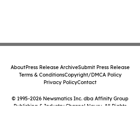
About
Press Release Archive
Submit Press Release
Terms & Conditions
Copyright/DMCA Policy
Privacy Policy
Contact
© 1995-2026 Newsmatics Inc. dba Affinity Group
Publishing & Industry Channel Nauru. All Rights
Reserved.
Cookie Settings / Your Privacy Choices