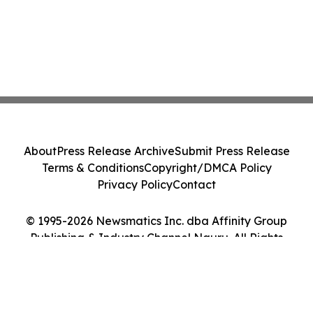
About
Press Release Archive
Submit Press Release
Terms & Conditions
Copyright/DMCA Policy
Privacy Policy
Contact
© 1995-2026 Newsmatics Inc. dba Affinity Group
Publishing & Industry Channel Nauru. All Rights
Reserved.
Cookie Settings / Your Privacy Choices