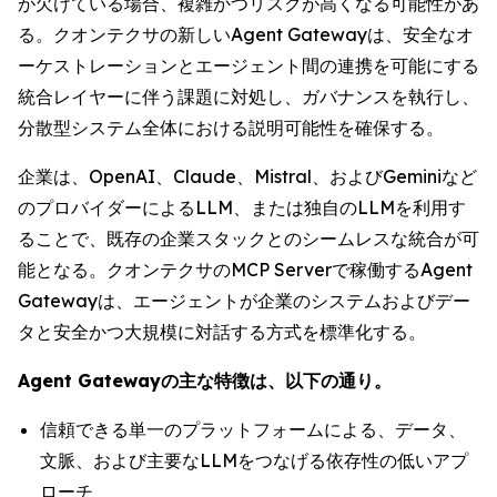
が欠けている場合、複雑かつリスクが高くなる可能性があ
る。クオンテクサの新しいAgent Gatewayは、安全なオ
ーケストレーションとエージェント間の連携を可能にする
統合レイヤーに伴う課題に対処し、ガバナンスを執行し、
分散型システム全体における説明可能性を確保する。
企業は、OpenAI、Claude、Mistral、およびGeminiなど
のプロバイダーによるLLM、または独自のLLMを利用す
ることで、既存の企業スタックとのシームレスな統合が可
能となる。クオンテクサのMCP Serverで稼働するAgent
Gatewayは、エージェントが企業のシステムおよびデー
タと安全かつ大規模に対話する方式を標準化する。
Agent Gatewayの主な特徴は、以下の通り。
信頼できる単一のプラットフォームによる、データ、
文脈、および主要なLLMをつなげる依存性の低いアプ
ローチ