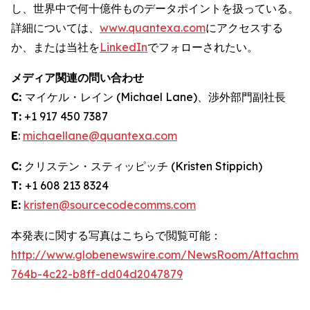
し、世界中で何十億件ものデータポイントを扱っている。
詳細については、
www.quantexa.com
にアクセスする
か、または当社を
LinkedIn
でフォローされたい。
メディア関連の問い合わせ
C:
マイケル・レイン (Michael Lane)、渉外部門副社長
T:
+1 917 450 7387
E
:
michaellane@quantexa.com
C:
クリステン・スティッピッチ (Kristen Stippich)
T:
+1 608 213 8324
E:
kristen@sourcecodecomms.com
本発表に関する写真はこちらで閲覧可能：
http://www.globenewswire.com/NewsRoom/Attachme
764b-4c22-b8ff-dd04d2047879