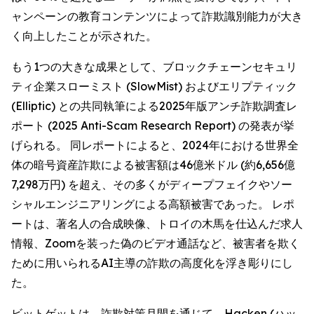
ャンペーンの教育コンテンツによって詐欺識別能力が大き
く向上したことが示された。
もう1つの大きな成果として、ブロックチェーンセキュリ
ティ企業スローミスト (SlowMist) およびエリプティック
(Elliptic) との共同執筆による2025年版アンチ詐欺調査レ
ポート (2025 Anti-Scam Research Report) の発表が挙
げられる。 同レポートによると、2024年における世界全
体の暗号資産詐欺による被害額は46億米ドル (約6,656億
7,298万円) を超え、その多くがディープフェイクやソー
シャルエンジニアリングによる高額被害であった。 レポ
ートは、著名人の合成映像、トロイの木馬を仕込んだ求人
情報、Zoomを装った偽のビデオ通話など、被害者を欺く
ために用いられるAI主導の詐欺の高度化を浮き彫りにし
た。
ビットゲットは、詐欺対策月間を通じて、Hacken (ハッ