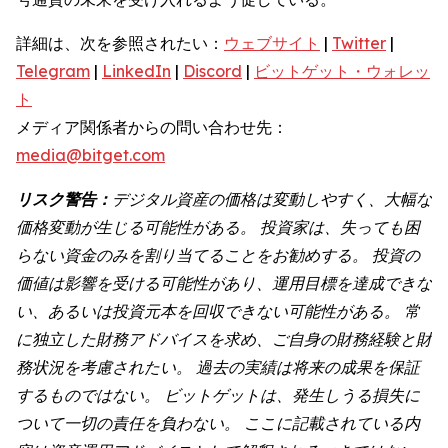
詳細は、次を参照されたい：
ウェブサイト
|
Twitter
|
Telegram
|
LinkedIn
|
Discord
|
ビットゲット・ウォレッ
ト
メディア関係者からの問い合わせ先：
media@bitget.com
リスク警告：
デジタル資産の価格は変動しやすく、大幅な
価格変動が生じる可能性がある。
投資家は、失っても困
らない資金のみを割り当てることをお勧めする。
投資の
価値は影響を受ける可能性があり、運用目標を達成できな
い、あるいは投資元本を回収できない可能性がある。
常
に独立した財務アドバイスを求め、ご自身の財務経験と財
務状況を考慮されたい。
過去の実績は将来の成果を保証
するものではない。
ビットゲットは、発生しうる損失に
ついて一切の責任を負わない。
ここに記載されている内