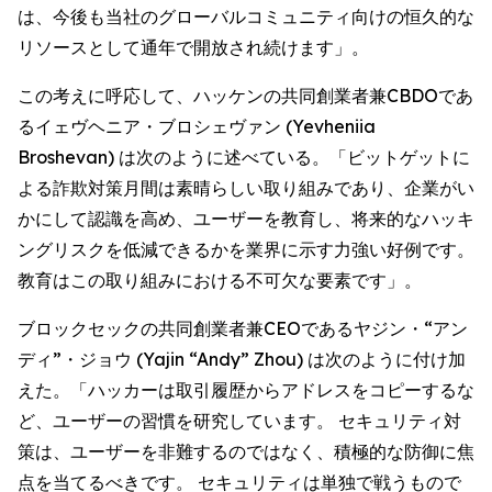
は、今後も当社のグローバルコミュニティ向けの恒久的な
リソースとして通年で開放され続けます」。
この考えに呼応して、ハッケンの共同創業者兼CBDOであ
るイェヴヘニア・ブロシェヴァン (Yevheniia
Broshevan) は次のように述べている。「ビットゲットに
よる詐欺対策月間は素晴らしい取り組みであり、企業がい
かにして認識を高め、ユーザーを教育し、将来的なハッキ
ングリスクを低減できるかを業界に示す力強い好例です。
教育はこの取り組みにおける不可欠な要素です」。
ブロックセックの共同創業者兼CEOであるヤジン・“アン
ディ”・ジョウ (Yajin “Andy” Zhou) は次のように付け加
えた。「ハッカーは取引履歴からアドレスをコピーするな
ど、ユーザーの習慣を研究しています。 セキュリティ対
策は、ユーザーを非難するのではなく、積極的な防御に焦
点を当てるべきです。 セキュリティは単独で戦うもので