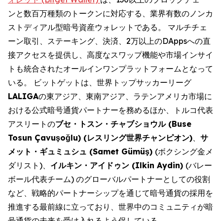
ンと数百万種類のトークンに対応する、業界有数のノンカ
ストディアル型暗号資産ウォレットである。 マルチチェ
ーン取引、ステーキング、決済、2万以上のDAppsへの直
接アクセスを提供し、高度なスワップ機能や市場インサイ
トも統合されたオールインワンプラットフォームとなって
いる。 ビットゲットは、世界トップサッカーリーグ
LALIGA
の東アジア、東南アジア、ラテンアメリカ市場に
おける公式暗号通貨パートナーを務めるほか、トルコ代表
アスリートの
ブセ・トスン・チャブショウル
(Buse
Tosun Çavuşo
ğ
lu) (
レスリング世界チャンピオン
)
、
サ
メット・ギュミュシュ
(Samet Gümüş)
(ボクシング金メ
ダリスト)、
イルキン・アイドゥン
(Ilkin Aydin)
(バレー
ボール代表チーム) のグローバルパートナーとしての役割
など、戦略的パートナーシップを通じて暗号通貨の採用を
推進する最前線に立っており、世界中のコミュニティが暗
号通貨の未来を受け入れるよう促している。