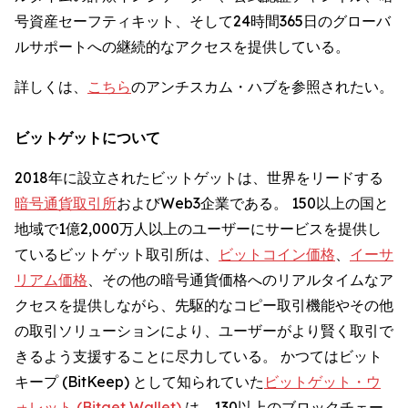
号資産セーフティキット、そして24時間365日のグローバ
ルサポートへの継続的なアクセスを提供している。
詳しくは、
こちら
のアンチスカム・ハブを参照されたい。
ビットゲットについて
2018年に設立されたビットゲットは、世界をリードする
暗号通貨取引所
およびWeb3企業である。 150以上の国と
地域で1億2,000万人以上のユーザーにサービスを提供し
ているビットゲット取引所は、
ビットコイン価格
、
イーサ
リアム価格
、その他の暗号通貨価格へのリアルタイムなア
クセスを提供しながら、先駆的なコピー取引機能やその他
の取引ソリューションにより、ユーザーがより賢く取引で
きるよう支援することに尽力している。 かつてはビット
キープ (BitKeep) として知られていた
ビットゲット・ウ
ォレット (Bitget Wallet)
は、130以上のブロックチェー