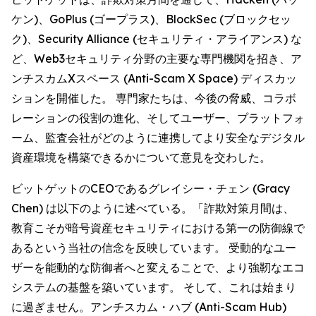
ケン)、GoPlus (ゴープラス)、BlockSec (ブロックセッ
ク)、Security Alliance (セキュリティ・アライアンス) な
ど、Web3セキュリティ分野の主要な専門機関を招き、ア
ンチスカムXスペース (Anti-Scam X Space) ディスカッ
ションを開催した。 専門家たちは、今後の脅威、コラボ
レーションの役割の進化、そしてユーザー、プラットフォ
ーム、監査会社がどのように連携してより安全なデジタル
資産環境を構築できるかについて意見を交わした。
ビットゲットのCEOであるグレイシー・チェン (Gracy
Chen) は以下のように述べている。「詐欺対策月間は、
教育こそが暗号資産セキュリティにおける第一の防御線で
あるという当社の信念を反映しています。 受動的なユー
ザーを能動的な防御者へと変えることで、より強靭なエコ
システムの基盤を築いています。 そして、これは始まり
に過ぎません。アンチスカム・ハブ (Anti-Scam Hub)