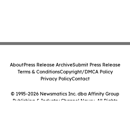
About
Press Release Archive
Submit Press Release
Terms & Conditions
Copyright/DMCA Policy
Privacy Policy
Contact
© 1995-2026 Newsmatics Inc. dba Affinity Group
Publishing & Industry Channel Nauru. All Rights
Reserved.
Cookie Settings / Your Privacy Choices