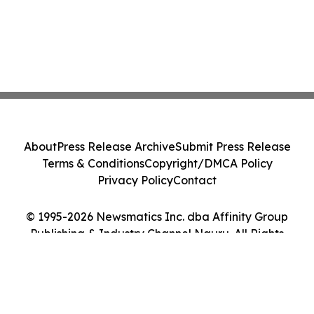
About
Press Release Archive
Submit Press Release
Terms & Conditions
Copyright/DMCA Policy
Privacy Policy
Contact
© 1995-2026 Newsmatics Inc. dba Affinity Group
Publishing & Industry Channel Nauru. All Rights
Reserved.
Cookie Settings / Your Privacy Choices